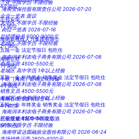
三亚
不限学历
不限经验
4个岗位
海南安保控股有限责任公司
2026-07-20
企业一览表
面议
正邦安全
龙华区
不限学历
不限经验
1个岗位
岗位一览表
2026-07-16
总经理秘书
6000-9000元
海南新视线人力集团有限公
老城区
不限学历
不限经验
2个岗位
五险一金
法定节假日
包吃住
海南润丰利农电子商务有限公司
2026-07-08
海南立昇
电商运营
4500-5500元
1个岗位
老城区
高中学历
1年以上经验
五险一金
年终奖金
销售奖金
法定节假日
包吃住
千屹（海南）影视文化传媒
海南润丰利农电子商务有限公司
2026-07-08
4个岗位
销售文员
4500-5500元
老城区
中专学历
1年以上经验
海南石榴传媒有限公司
五险一金
年终奖金
销售奖金
法定节假日
包吃住
4个岗位
海南润丰利农电子商务有限公司
2026-07-08
机电维修
4500-5000元
三亚亚龙湾星华华邑度假酒
保亭
不限学历
不限经验
5个岗位
海南呀诺达圆融旅业股份有限公司
2026-06-24
市场销售运营
2600-4000元