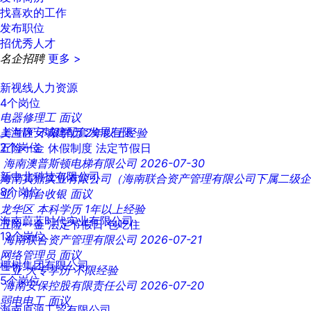
找喜欢的工作
发布职位
招优秀人才
名企招聘
更多 >
新视线人力资源
4个岗位
电器修理工
面议
上海静安城建配套发展有限
美兰区
不限学历
2年以上经验
2个岗位
五险一金
休假制度
法定节假日
海南澳普斯顿电梯有限公司
2026-07-30
新中北科技有限公司
海南寅鼎实业有限公司（海南联合资产管理有限公司下属二级企
8个岗位
业）前台收银
面议
龙华区
本科学历
1年以上经验
海南蔚蓝时代实业有限公司
五险一金
法定节假日
包吃住
12个岗位
海南联合资产管理有限公司
2026-07-21
网络管理员
面议
椰树集团有限公司
三亚
大专学历
不限经验
5个岗位
海南安保控股有限责任公司
2026-07-20
弱电电工
面议
海南原源工贸有限公司